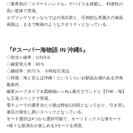
◇業界初の『スマートハンドル』デバイスを搭載し、利便性の
高い筐体で登場。
エヴァンゲリオンならではの演出群と、圧倒的な美麗さの液晶
画面は、まるで映画のようなクオリティとなっている。
『Pスーパー海物語 IN 沖縄5』
◇初当り確率：1/319.6
◇確変突入率：60％
◇継続率：約71％ ※時短引戻込
◇特徴：海と言えば沖縄！というくらいお馴染み感のある沖海
最新作。
確変ループタイプ＆図柄揃い＝ALL最大ラウンドと【THE・海】
な王道スペックで登場。
電チューでの通常当たり後は時短120回となっており、引き戻し
連荘が発生し易いスペックとなっている。
モード選択は4つから選択可能で、オーソドックスな海モード
+様々な新演出が楽しめる3モードを用意。