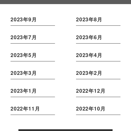
2023年9月
2023年8月
2023年7月
2023年6月
2023年5月
2023年4月
2023年3月
2023年2月
2023年1月
2022年12月
2022年11月
2022年10月