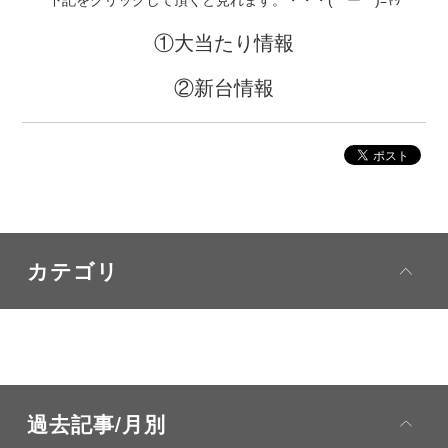
①大当たり情報
②新台情報
カテゴリ
過去記事/月別