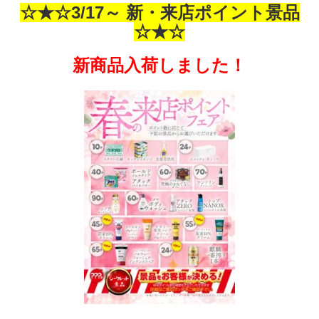
☆★☆3/17～
新・来店ポイント景品
☆★☆
新商品入荷しました！