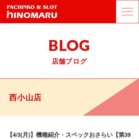
BLOG
店舗ブログ
西小山店
【4/3(月)】機種紹介・スペックおさらい【第39