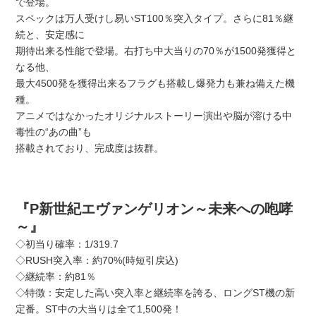
で登場。
スペックは万人受けし易いST100％突入タイプ。さらに81％継
続と、安定感に
期待出来る性能で登場。右打ち中大当りの70％が1500発獲得と
なる他、
最大4500発を獲得出来るフラグも搭載し爆発力も兼ね備えた機
種。
アニメではなかったオリジナルストーリー演出や脳が溶ける中
毒性の“あの曲”も
搭載されており、完成度は抜群。
『P新世紀エヴァンゲリオン～未来への咆哮
～』
◇初当り確率：1/319.7
◇RUSH突入率：約70%(時短引戻込)
◇継続率：約81％
◇特徴：安定した高い突入率と継続率を誇る、ロングST機の新
定番。ST中の大当りは全て1,500発！