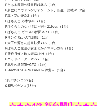
Pとある魔術の禁書目録JUA（1台）
P新世紀エヴァンゲリオン シト、新生 決戦W（2台）
P真・花の慶次3（1台）
Pぱちんこ 乃木坂46（1台）
Pひぐらしのなく頃に～廻～219ver.（1台）
Pぱちんこ ガラスの仮面M‐K1（1台）
Pリング 呪いの7日間2（1台）
P大工の源さん超韋駄天YTA（1台）
Pぱちんこ魔法少女まどか☆マギカ2H5（1台）
P牙狼月虹ノ旅人絆XX-NH（1台）
PゴッドイーターMVY2（1台）
P北斗の拳9闘神GFG（1台）
P JAWS3 SHARK PANIC～深淵～（1台）
1円パチンコ(72台)
0.5円パチンコ(18台)