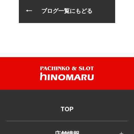
ブログ一覧にもどる
TOP
店舗情報