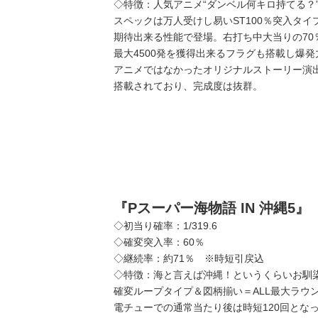
◇特徴：人気アニメ“ダンベル何キロ持てる？
スペックは万人受けし易いST100％突入タイ
期待出来る性能で登場。右打ち中大当りの70％
最大4500発を獲得出来るフラグも搭載し爆
アニメではなかったオリジナルストーリー演出
搭載されており、完成度は抜群。
『Pスーパー海物語 IN 沖縄5』
◇初当り確率：1/319.6
◇確変突入率：60％
◇継続率：約71％ ※時短引戻込
◇特徴：海と言えば沖縄！というくらいお馴
確変ループタイプ＆図柄揃い＝ALL最大ラウ
電チューでの通常当たり後は時短120回とな