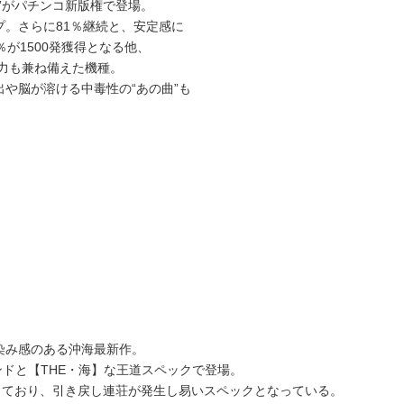
”がパチンコ新版権で登場。
プ。さらに81％継続と、安定感に
が1500発獲得となる他、
発力も兼ね備えた機種。
や脳が溶ける中毒性の“あの曲”も
染み感のある沖海最新作。
ンドと【THE・海】な王道スペックで登場。
っており、引き戻し連荘が発生し易いスペックとなっている。