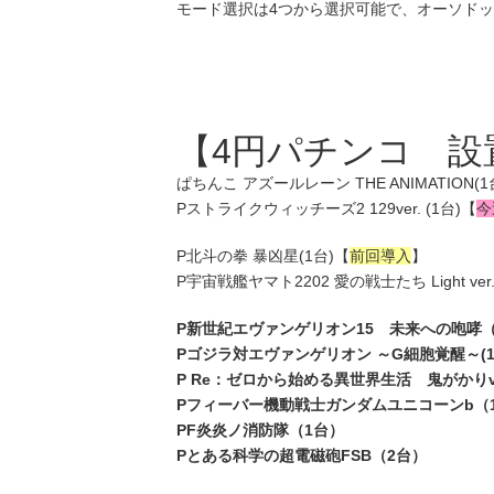
モード選択は4つから選択可能で、オーソドッ
【4円パチンコ 設
ぱちんこ アズールレーン THE ANIMATION(1
Pストライクウィッチーズ2 129ver. (1台)【
今
P北斗の拳 暴凶星(1台)【
前回導入
】
P宇宙戦艦ヤマト2202 愛の戦士たち Light ver.
P新世紀エヴァンゲリオン15 未来への咆哮（
Pゴジラ対エヴァンゲリオン ～G細胞覚醒～(1
P Re：ゼロから始める異世界生活 鬼がかりve
Pフィーバー機動戦士ガンダムユニコーンb（
PF炎炎ノ消防隊（1台）
Pとある科学の超電磁砲FSB（2台）