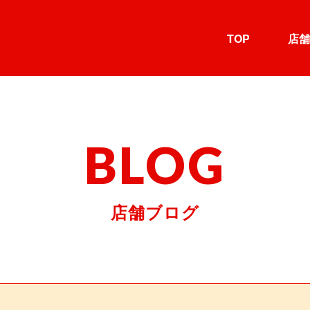
TOP
店舗
BLOG
店舗ブログ