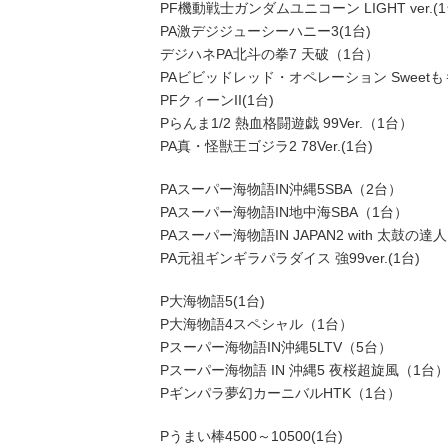
PF機動戦士ガンダムユニコーン LIGHT ver.(1
PA激デジジューシーハニー3(1台)
デジハネPA北斗の拳7 天破（1台）
PAビビッドレッド・オペレーション Sweetもも99
PFクィーンII(1台)
Pらんま1/2 熱血格闘遊戯 99Ver.（1台）
PA真・怪獣王ゴジラ2 78Ver.(1台)
PAスーパー海物語IN沖縄5SBA（2台）
PAスーパー海物語IN地中海SBA（1台）
PAスーパー海物語IN JAPAN2 with 太鼓の達
PA元祖ギンギラパラダイス 強99ver.(1台)
P大海物語5(1台)
P大海物語4スペシャル（1台）
Pスーパー海物語IN沖縄5LTV（5台）
Pスーパー海物語 IN 沖縄5 夜桜超旋風（1台
Pギンパラ夢幻カーニバルHTK（1台）
Pうまい棒4500～10500(1台)