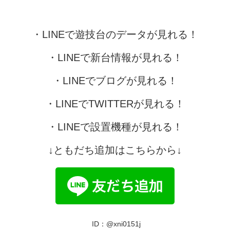
・LINEで遊技台のデータが見れる！
・LINEで新台情報が見れる！
・LINEでブログが見れる！
・LINEでTWITTERが見れる！
・LINEで設置機種が見れる！
↓ともだち追加はこちらから↓
ID：@xni0151j