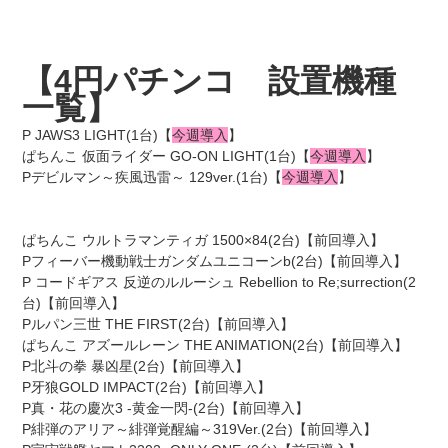
【4円パチンコ 設置機種
一覧】
P JAWS3 LIGHT(1台)【
今週導入
】
ぱちんこ 仮面ライダー GO‐ON LIGHT(1台)【
今週導入
】
Pデビルマン～疾風迅雷～ 129ver.(1台)【
今週導入
】
ぱちんこ ウルトラマンティガ 1500×84(2台)【前回導入】
Pフィーバー機動戦士ガンダムユニコーンb(2台)【前回導入】
P コードギアス 反逆のルルーシュ Rebellion to Re;surrection(2
台)【前回導入】
Pルパン三世 THE FIRST(2台)【前回導入】
ぱちんこ アズールレーン THE ANIMATION(2台)【前回導入】
P北斗の拳 暴凶星(2台)【前回導入】
P牙狼GOLD IMPACT(2台)【前回導入】
P真・花の慶次3 ‐黄金一閃‐(2台)【前回導入】
P緋弾のアリア～緋弾覚醒編～319Ver.(2台)【前回導入】