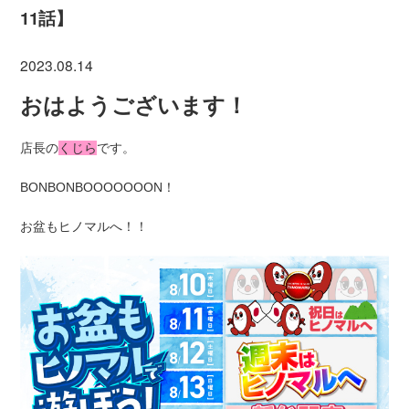
11話】
2023.08.14
おはようございます！
店長の
くじら
です。
BONBONBOOOOOOON！
お盆もヒノマルへ！！