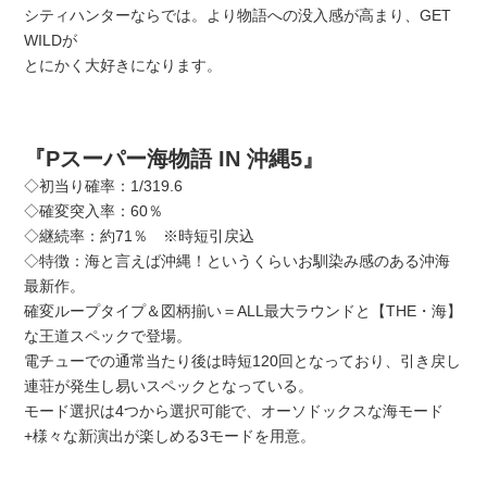
シティハンターならでは。より物語への没入感が高まり、GET
WILDが
とにかく大好きになります。
『Pスーパー海物語 IN 沖縄5』
◇初当り確率：1/319.6
◇確変突入率：60％
◇継続率：約71％ ※時短引戻込
◇特徴：海と言えば沖縄！というくらいお馴染み感のある沖海
最新作。
確変ループタイプ＆図柄揃い＝ALL最大ラウンドと【THE・海】
な王道スペックで登場。
電チューでの通常当たり後は時短120回となっており、引き戻し
連荘が発生し易いスペックとなっている。
モード選択は4つから選択可能で、オーソドックスな海モード
+様々な新演出が楽しめる3モードを用意。