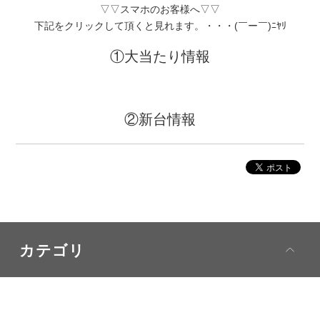
▽▽スマホのお客様へ▽▽
下記をクリックして頂くと見れます。・・・(￣ー￣)ﾆﾔﾘ
①大当たり情報
②新台情報
カテゴリ