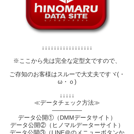
↓↓↓↓↓↓↓↓↓↓↓↓↓↓↓↓↓
※ここから先は完全な定型文ですので、
ご存知のお客様はスルーで大丈夫ですヾ(・
ω・ｏ)
↓↓↓↓↓
≪データチェック方法≫
―――――
データ公開①（DMMデータサイト）
データ公開②（ヒノマルデーターサイト）
データ公開③（LINE＠のメニューボタンか