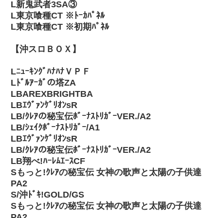
L新鬼武者3SA③
L東京喰種CT ※ﾄｰｶﾊﾟﾈﾙ
L東京喰種CT ※初期ﾊﾟﾈﾙ
【沖スロＢＯＸ】
LﾆｭｰｷﾝｸﾞﾊﾅﾊﾅＶＰＦ
Lﾄﾞﾙｱｰｶﾞの塔ZA
LBAREXBRIGHTBA
LBｴｳﾞｧﾝｹﾞﾘｵﾝsR
LB/ｸﾚｱの秘宝伝ﾎﾞｰﾅｽﾄﾘｶﾞｰVER./A2
LB/ｼｪｲｸﾎﾞｰﾅｽﾄﾘｶﾞｰ/A1
LBｴｳﾞｧﾝｹﾞﾘｵﾝsR
LB/ｸﾚｱの秘宝伝ﾎﾞｰﾅｽﾄﾘｶﾞｰVER./A2
LB翔べ!ﾊｰﾚﾑｴｰｽCF
Sもっと!ｸﾚｱの秘宝伝 女神の歌声と太陽の子供達
PA2
S/沖ﾄﾞｷ!GOLD/GS
Sもっと!ｸﾚｱの秘宝伝 女神の歌声と太陽の子供達
PA2