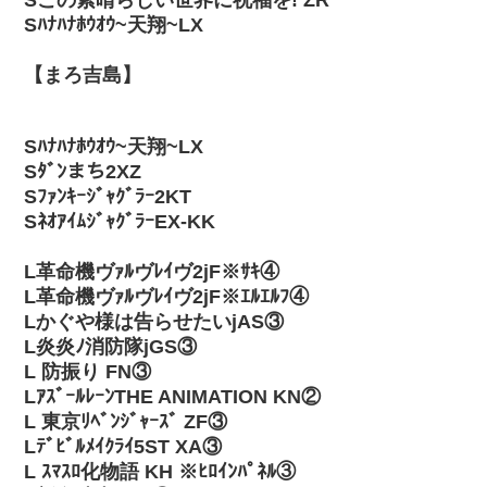
Sこの素晴らしい世界に祝福を! ZR
Sﾊﾅﾊﾅﾎｳｵｳ~天翔~LX
【まろ吉島】
Sﾊﾅﾊﾅﾎｳｵｳ~天翔~LX
Sﾀﾞﾝまち2XZ
Sﾌｧﾝｷｰｼﾞｬｸﾞﾗｰ2KT
SﾈｵｱｲﾑｼﾞｬｸﾞﾗｰEX-KK
L革命機ヴｧﾙヴﾚｲヴ2jF※ｻｷ④
L革命機ヴｧﾙヴﾚｲヴ2jF※ｴﾙｴﾙﾌ④
Lかぐや様は告らせたいjAS③
L炎炎ﾉ消防隊jGS③
L 防振り FN③
LｱｽﾞｰﾙﾚｰﾝTHE ANIMATION KN②
L 東京ﾘﾍﾞﾝｼﾞｬｰｽﾞ ZF③
Lﾃﾞﾋﾞﾙﾒｲｸﾗｲ5ST XA③
L ｽﾏｽﾛ化物語 KH ※ﾋﾛｲﾝﾊﾟﾈﾙ③