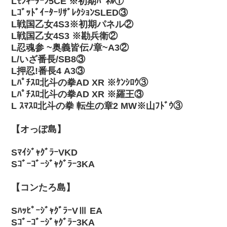
Lﾓﾝｷｰﾀｰﾝ5CE ※初期ﾊﾟﾈﾙ①
LｺﾞｯﾄﾞｲｰﾀｰﾘｻﾞﾚｸｼｮﾝSLED③
L戦国乙女4S3※初期パネル②
L戦国乙女4S3 ※勘兵衛②
L忍魂参 ~奥義皆伝ﾉ章~A3②
L/いざ番長/SB8③
L押忍!番長4 A3③
Lﾊﾟﾁｽﾛ北斗の拳AD XR ※ｹﾝｼﾛｳ③
Lﾊﾟﾁｽﾛ北斗の拳AD XR ※羅王③
L ｽﾏｽﾛ北斗の拳 転生の章2 MW※山ﾌﾄﾞｳ③
【オっぽ島】
SﾏｲｼﾞｬｸﾞﾗｰVKD
Sｺﾞｰｺﾞｰｼﾞｬｸﾞﾗｰ3KA
【コンたろ島】
SﾊｯﾋﾟｰｼﾞｬｸﾞﾗｰVⅢ EA
Sｺﾞｰｺﾞｰｼﾞｬｸﾞﾗｰ3KA