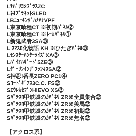
Lﾁﾊﾞﾘﾖ2ﾌﾟﾗｽZC
LﾈｵﾌﾟﾗﾈｯﾄSLED
LBﾆｭｰｷﾝｸﾞﾊﾅﾊﾅVPF
L東京喰種CT ※初期ﾊﾟﾈﾙ②
L東京喰種CT ※ﾄｰｶﾊﾟﾈﾙ①
L新鬼武者3SA③
L ｽﾏｽﾛ化物語 KH ※ひたぎﾊﾟﾈﾙ③
LﾓﾝｽﾀｰﾊﾝﾀｰﾗｲｽﾞXA③
Lﾊﾞｲｵﾊｻﾞｰﾄﾞ5ZE③
LﾀﾞｰﾘﾝｲﾝｻﾞﾌﾗﾝｷｽSA②
S押忍!番長ZERO PC1④
Sｺｰﾄﾞｷﾞｱｽ3C.C. FS②
SｴｳﾚｶｾﾌﾞﾝHIEVO XS③
Sﾊﾟﾁｽﾛ甲鉄城のｶﾊﾞﾈﾘ ZR※全員集合②
Sﾊﾟﾁｽﾛ甲鉄城のｶﾊﾞﾈﾘ ZR※美馬②
Sﾊﾟﾁｽﾛ甲鉄城のｶﾊﾞﾈﾘ ZR※初期②
Sﾊﾟﾁｽﾛ甲鉄城のｶﾊﾞﾈﾘ ZR※無名②
【アクロス系】