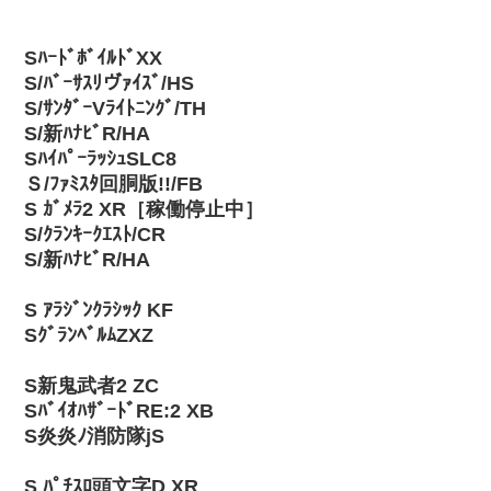
SﾊｰﾄﾞﾎﾞｲﾙﾄﾞXX
S/ﾊﾞｰｻｽﾘヴｧｲｽﾞ/HS
S/ｻﾝﾀﾞｰVﾗｲﾄﾆﾝｸﾞ/TH
S/新ﾊﾅﾋﾞR/HA
SﾊｲﾊﾟｰﾗｯｼｭSLC8
Ｓ/ﾌｧﾐｽﾀ回胴版!!/FB
S ｶﾞﾒﾗ2 XR［稼働停止中］
S/ｸﾗﾝｷｰｸｴｽﾄ/CR
S/新ﾊﾅﾋﾞR/HA
S ｱﾗｼﾞﾝｸﾗｼｯｸ KF
SｸﾞﾗﾝﾍﾞﾙﾑZXZ
S新鬼武者2 ZC
SﾊﾞｲｵﾊｻﾞｰﾄﾞRE:2 XB
S炎炎ﾉ消防隊jS
S ﾊﾟﾁｽﾛ頭文字D XR