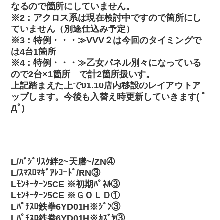
なるので箇所にしていません。
※2：アクロス系は現在検討中ですので箇所にし
ていません（別途仕込み予定）
※3：特例・・・≫VVV２は今回のタイミングで
は4台1箇所
※4：特例・・・≫乙女パネル別々になっている
ので2台×1箇所 で計2箇所扱いす。
上記踏まえた上で01.10店内移設のレイアウトア
ップします。今後も入替え時更新していきます( ﾟ
Дﾟ)
L/ﾊﾞｼﾞﾘｽｸ絆2~天膳~/ZN④
L/ｽﾏｽﾛﾏｷﾞｱﾚｺｰﾄﾞ/RN③
Lﾓﾝｷｰﾀｰﾝ5CE ※初期ﾊﾟﾈﾙ③
Lﾓﾝｷｰﾀｰﾝ5CE ※ＧＯＬＤ①
Lﾊﾟﾁｽﾛ鉄拳6YD01H※ｼﾞﾝ③
Lﾊﾟﾁｽﾛ鉄拳6YD01H※ｶｽﾞﾔ③