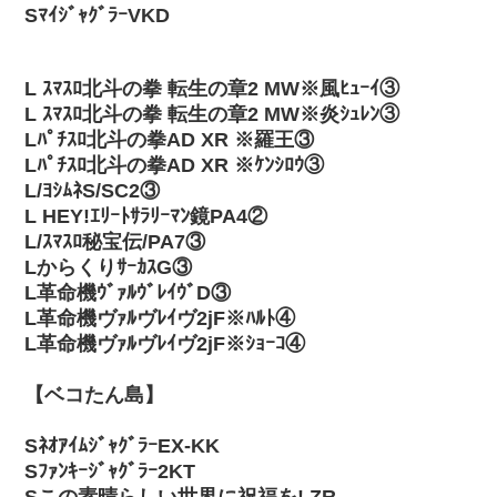
SﾏｲｼﾞｬｸﾞﾗｰVKD
L ｽﾏｽﾛ北斗の拳 転生の章2 MW※風ﾋｭｰｲ③
L ｽﾏｽﾛ北斗の拳 転生の章2 MW※炎ｼｭﾚﾝ③
Lﾊﾟﾁｽﾛ北斗の拳AD XR ※羅王③
Lﾊﾟﾁｽﾛ北斗の拳AD XR ※ｹﾝｼﾛｳ③
L/ﾖｼﾑﾈS/SC2③
L HEY!ｴﾘｰﾄｻﾗﾘｰﾏﾝ鏡PA4②
L/ｽﾏｽﾛ秘宝伝/PA7③
LからくりｻｰｶｽG③
L革命機ｳﾞｧﾙｳﾞﾚｲｳﾞD③
L革命機ヴｧﾙヴﾚｲヴ2jF※ﾊﾙﾄ④
L革命機ヴｧﾙヴﾚｲヴ2jF※ｼｮｰｺ④
【ベコたん島】
SﾈｵｱｲﾑｼﾞｬｸﾞﾗｰEX-KK
Sﾌｧﾝｷｰｼﾞｬｸﾞﾗｰ2KT