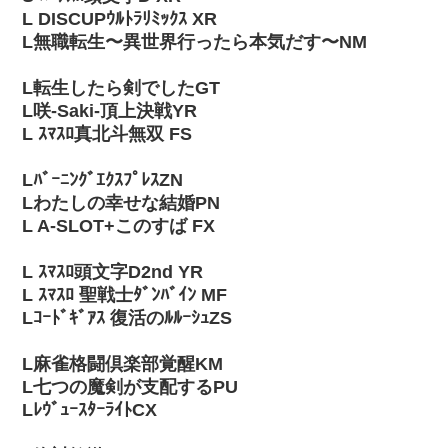
L DISCUPｳﾙﾄﾗﾘﾐｯｸｽ XR
L無職転生〜異世界行ったら本気だす〜NM
L転生したら剣でしたGT
L咲-Saki-頂上決戦YR
L ｽﾏｽﾛ真北斗無双 FS
LﾊﾞｰﾆﾝｸﾞｴｸｽﾌﾟﾚｽZN
Lわたしの幸せな結婚PN
L A-SLOT+このすば FX
L ｽﾏｽﾛ頭文字D2nd YR
L ｽﾏｽﾛ 聖戦士ﾀﾞﾝﾊﾞｲﾝ MF
Lｺｰﾄﾞｷﾞｱｽ 復活のﾙﾙｰｼｭZS
L麻雀格闘倶楽部覚醒KM
L七つの魔剣が支配するPU
LﾚｳﾞｭｰｽﾀｰﾗｲﾄCX