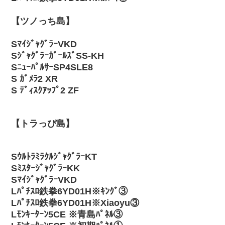
【ツノっち島】
SﾏｲｼﾞｬｸﾞﾗｰVKD
SｼﾞｬｸﾞﾗｰｶﾞｰﾙｽﾞSS-KH
SﾆｭｰﾊﾟﾙｻｰSP4SLE8
S ｶﾞﾒﾗ2 XR
S ﾃﾞｨｽｸｱｯﾌﾟ2 ZF
【トラっぴ島】
SｳﾙﾄﾗﾐﾗｸﾙｼﾞｬｸﾞﾗｰKT
SﾐｽﾀｰｼﾞｬｸﾞﾗｰKK
SﾏｲｼﾞｬｸﾞﾗｰVKD
Lﾊﾟﾁｽﾛ鉄拳6YD01H※ｷﾝｸﾞ③
Lﾊﾟﾁｽﾛ鉄拳6YD01H※Xiaoyu③
Lﾓﾝｷｰﾀｰﾝ5CE ※青島ﾊﾟﾈﾙ③