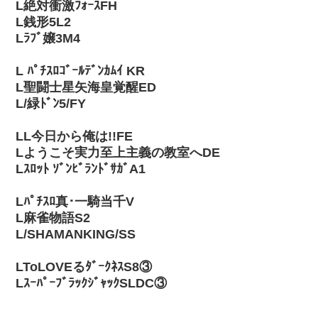
L絶対衝激ﾌｫｰｽFH
L銭形5L2
Lﾗﾌﾞ嬢3M4
L ﾊﾟﾁｽﾛｺﾞｰﾙﾃﾞﾝｶﾑｲ KR
L聖闘士星矢海皇覚醒ED
L/緑ﾄﾞﾝ5/FY
LL今日から俺は!!FE
Lようこそ実力至上主義の教室へDE
Lｽﾛｯﾄ ｿﾞﾝﾋﾞﾗﾝﾄﾞｻｶﾞA1
Lﾊﾟﾁｽﾛ真･一騎当千V
L麻雀物語S2
L/SHAMANKING/SS
LToLOVEるﾀﾞｰｸﾈｽS8③
LｽｰﾊﾟｰﾌﾞﾗｯｸｼﾞｬｯｸSLDC③