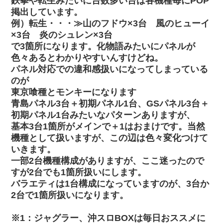
鉄拳や転生みたいに台数多い台は各機種毎にPOP
掲出しています。
例）転生・・・≫山のフドウ×3台 風のヒューイ
×3台 炎のシュレン×3台
で3箇所になります。化物語みたいにパネルが
色々あるとわかりやすいんすけどね。
パネル対応での違和感扱いになってしまっている
のが
東京喰種とモンキーになります
青島パネル3台＋初期パネル1台、GSパネル3台＋
初期パネル1台みたいなパターンありますが、
基本3台1箇所がメインで＋1はおまけです。当然
機種として扱いますが、この辺は色々変化つけて
いきます。
一部2台機種構成がありますが、ここ迷ったので
すが2台でも1箇所扱いにします。
バラエティは1台構成になっていますのが、3台か
2台で1箇所扱いになります。
※1：ジャグラー、沖スロBOXは毎日おススメに