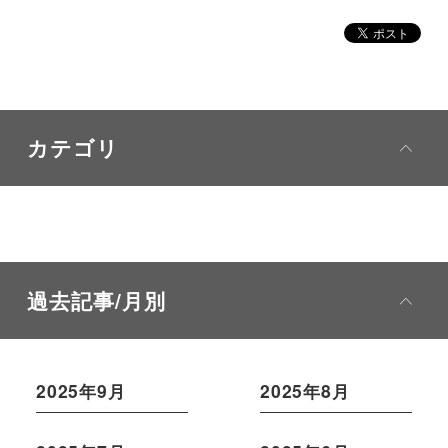
カテゴリ
過去記事/月別
2025年9月
2025年8月