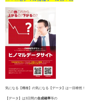
気になる【機種】の気になる【データ】は一目瞭然！
【データ】は3日間の
合成確率
等の