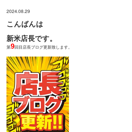
2024.08.29
こんばんは
新米店長です。
9
第
回目店長ブログ更新致します。