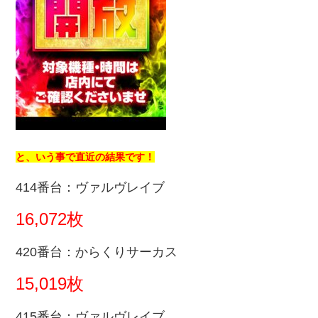
と、いう事で直近の結果です！
414
番台：ヴァルヴレイブ
16,072枚
420
番台：からくりサーカス
15,019枚
415番台：ヴァルヴレイブ