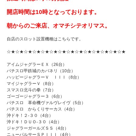
開店時間は10時となっております。
朝からのご来店、オマチシテオリマス。
自店のスロット設置機種はこちらです。
☆★☆★☆★☆★☆★☆★☆★☆★☆★☆★☆★☆★☆★☆★
アイムジャグラーＥＸ（26台）
パチスロ甲鉄城のカバネリ（10台）
ハッピージャグラーＶ ＩＩＩ（8台）
マイジャグラーＶ（8台）
スマスロ北斗の拳（7台）
ゴーゴージャグラー３（6台）
パチスロ 革命機ヴァルヴレイヴ（5台）
パチスロ からくりサーカス（4台）
沖ドキ！２‐３０（4台）
沖ドキ！ＤＵＯ‐３０（4台）
ジャグラーガールズＳＳ（4台）
ニューパルサーＳＰＩＩＩ（4台）