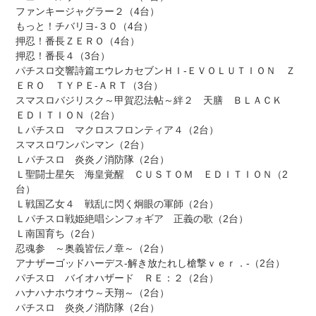
ファンキージャグラー２（4台）
もっと！チバリヨ‐３０（4台）
押忍！番長ＺＥＲＯ（4台）
押忍！番長４（3台）
パチスロ交響詩篇エウレカセブンＨＩ‐ＥＶＯＬＵＴＩＯＮ Ｚ
ＥＲＯ ＴＹＰＥ‐ＡＲＴ（3台）
スマスロバジリスク～甲賀忍法帖～絆２ 天膳 ＢＬＡＣＫ
ＥＤＩＴＩＯＮ（2台）
Ｌパチスロ マクロスフロンティア４（2台）
スマスロワンパンマン（2台）
Ｌパチスロ 炎炎ノ消防隊（2台）
Ｌ聖闘士星矢 海皇覚醒 ＣＵＳＴＯＭ ＥＤＩＴＩＯＮ（2
台）
Ｌ戦国乙女４ 戦乱に閃く炯眼の軍師（2台）
Ｌパチスロ戦姫絶唱シンフォギア 正義の歌（2台）
Ｌ南国育ち（2台）
忍魂参 ～奥義皆伝ノ章～（2台）
アナザーゴッドハーデス‐解き放たれし槍撃ｖｅｒ．‐（2台）
パチスロ バイオハザード ＲＥ：２（2台）
ハナハナホウオウ～天翔～（2台）
パチスロ 炎炎ノ消防隊（2台）