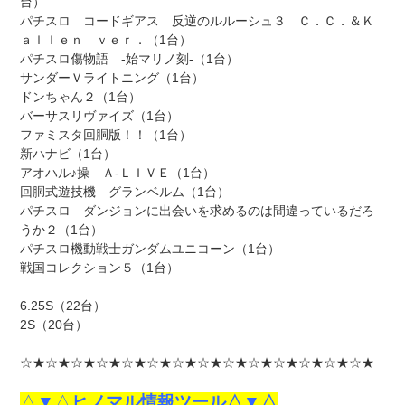
台）
パチスロ コードギアス 反逆のルルーシュ３ Ｃ．Ｃ．＆Ｋ
ａｌｌｅｎ ｖｅｒ．（1台）
パチスロ傷物語 ‐始マリノ刻‐（1台）
サンダーＶライトニング（1台）
ドンちゃん２（1台）
バーサスリヴァイズ（1台）
ファミスタ回胴版！！（1台）
新ハナビ（1台）
アオハル♪操 Ａ‐ＬＩＶＥ（1台）
回胴式遊技機 グランベルム（1台）
パチスロ ダンジョンに出会いを求めるのは間違っているだろ
うか２（1台）
パチスロ機動戦士ガンダムユニコーン（1台）
戦国コレクション５（1台）
6.25S（22台）
2S（20台）
☆★☆★☆★☆★☆★☆★☆★☆★☆★☆★☆★☆★☆★☆★
△
▼△
ヒノマル情報ツール
△▼△