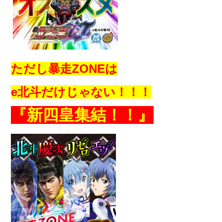
ただし暴走ZONEは
e北斗だけじゃない！！！
『新四皇集結！！』