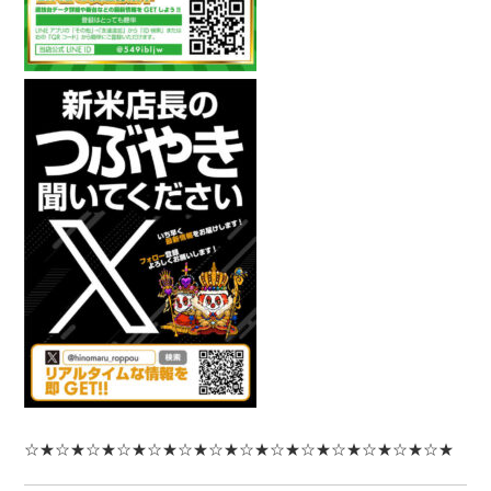
☆★☆★☆★☆★☆★☆★☆★☆★☆★☆★☆★☆★☆★☆★