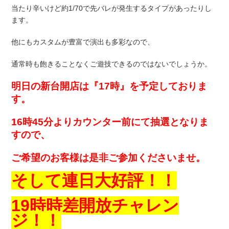
当たり辛いけど約1/70で先バレが発生するタイプがあったりし
ます。
他にもカスタムが豊富で演出も多彩なので、
通常時も飽きることなくご遊技できるのではないでしょうか。
明日の新台開店は『17時』を予定しておりま
す。
16時45分よりカウンター前にて抽選となりま
すので、
ご希望のお客様は是非ご参加くださいませ。
そして連日大好評！！
19時時差開放チャレン
ジ！！