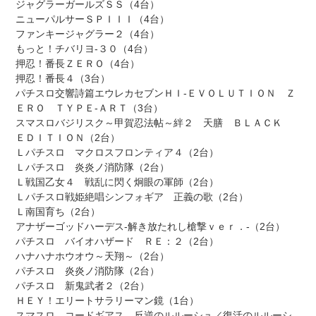
ジャグラーガールズＳＳ（4台）
ニューパルサーＳＰＩＩＩ（4台）
ファンキージャグラー２（4台）
もっと！チバリヨ‐３０（4台）
押忍！番長ＺＥＲＯ（4台）
押忍！番長４（3台）
パチスロ交響詩篇エウレカセブンＨＩ‐ＥＶＯＬＵＴＩＯＮ Ｚ
ＥＲＯ ＴＹＰＥ‐ＡＲＴ（3台）
スマスロバジリスク～甲賀忍法帖～絆２ 天膳 ＢＬＡＣＫ
ＥＤＩＴＩＯＮ（2台）
Ｌパチスロ マクロスフロンティア４（2台）
Ｌパチスロ 炎炎ノ消防隊（2台）
Ｌ戦国乙女４ 戦乱に閃く炯眼の軍師（2台）
Ｌパチスロ戦姫絶唱シンフォギア 正義の歌（2台）
Ｌ南国育ち（2台）
アナザーゴッドハーデス‐解き放たれし槍撃ｖｅｒ．‐（2台）
パチスロ バイオハザード ＲＥ：２（2台）
ハナハナホウオウ～天翔～（2台）
パチスロ 炎炎ノ消防隊（2台）
パチスロ 新鬼武者２（2台）
ＨＥＹ！エリートサラリーマン鏡（1台）
スマスロ コードギアス 反逆のルルーシュ／復活のルルーシ