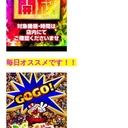
毎日オススメです！！