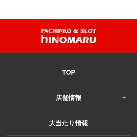
TOP
店舗情報
大当たり情報