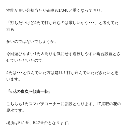
性能が良い分初当たり確率も1/348と重くなっており、
「打ちたいけど4円で打ち込むのは厳しいかな･･･」と考えてた
方も
多いのではないでしょうか。
今回遊びやすい1円＆周りを気にせず遊技しやすい角台設置とさ
せていただいたので、
4円は･･･と悩んでいた方は是非！打ち込んでいただきたいと思
います。
『e花の慶次〜傾奇一転』
こちらも1円スマパチコーナーに新設となります、LT搭載の花の
慶次です。
場所は541番、542番台となります。