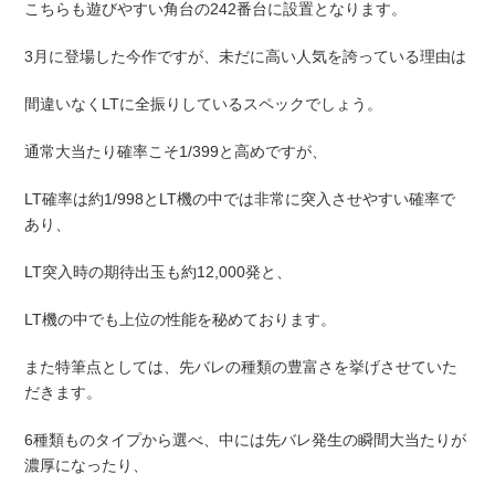
こちらも遊びやすい角台の242番台に設置となります。
3月に登場した今作ですが、未だに高い人気を誇っている理由は
間違いなくLTに全振りしているスペックでしょう。
通常大当たり確率こそ1/399と高めですが、
LT確率は約1/998とLT機の中では非常に突入させやすい確率で
あり、
LT突入時の期待出玉も約12,000発と、
LT機の中でも上位の性能を秘めております。
また特筆点としては、先バレの種類の豊富さを挙げさせていた
だきます。
6種類ものタイプから選べ、中には先バレ発生の瞬間大当たりが
濃厚になったり、