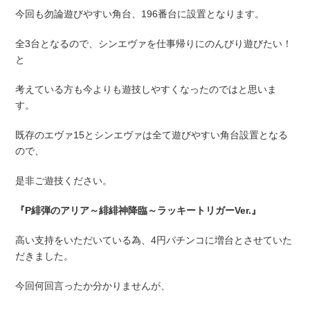
今回も勿論遊びやすい角台、196番台に設置となります。
全3台となるので、シンエヴァを仕事帰りにのんびり遊びたい！
と
考えている方も今よりも遊技しやすくなったのではと思いま
す。
既存のエヴァ15とシンエヴァは全て遊びやすい角台設置となる
ので、
是非ご遊技ください。
『P緋弾のアリア～緋緋神降臨～ラッキートリガーVer.』
高い支持をいただいている為、4円パチンコに増台とさせていた
だきました。
今回何回言ったか分かりませんが、