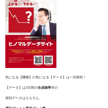
気になる【機種】の気になる【データ】は一目瞭然！
【データ】は3日間の
合成確率
等の
個別データはもちろん、