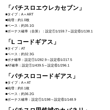
「
パチスロエウレカセブン
」
■タイプ：A＋ART
■純増：約1.0枚
■ベース：約35.1G
■ボーナス確率（合算）：設定①1/159.7～設定⑥1/138.1
「L コードギアス
」
■タイプ：AT
■ベース：約32.3G
■ボナ確率：設定①1/282.9～設定⑥1/217.5
■AT確率：設定①1/439.5～設定⑥1/296.1
「
パチスロコードギアス
」
■タイプ：A＋AT
■純増：約0.1枚
■ベース：約36.2G
■ボーナス確率：設定①1/198～設定⑥1/148.9