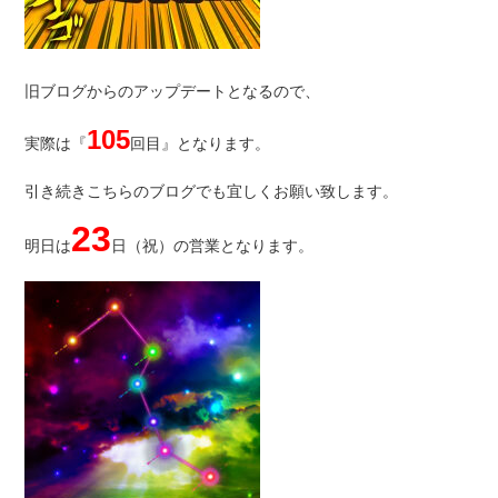
旧ブログからのアップデートとなるので、
105
実際は『
回目』となります。
引き続きこちらのブログでも宜しくお願い致します。
23
明日は
日（祝）の営業となります。