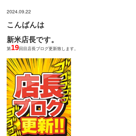
2024.09.22
こんばんは
新米店長です。
19
第
回目店長ブログ更新致します。