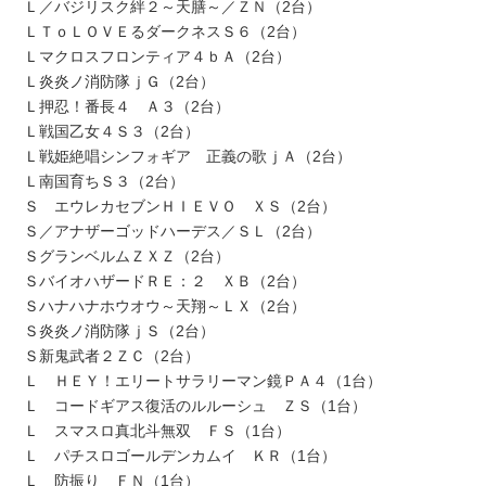
Ｌ／バジリスク絆２～天膳～／ＺＮ（2台）
ＬＴｏＬＯＶＥるダークネスＳ６（2台）
Ｌマクロスフロンティア４ｂＡ（2台）
Ｌ炎炎ノ消防隊ｊＧ（2台）
Ｌ押忍！番長４ Ａ３（2台）
Ｌ戦国乙女４Ｓ３（2台）
Ｌ戦姫絶唱シンフォギア 正義の歌ｊＡ（2台）
Ｌ南国育ちＳ３（2台）
Ｓ エウレカセブンＨＩＥＶＯ ＸＳ（2台）
Ｓ／アナザーゴッドハーデス／ＳＬ（2台）
ＳグランベルムＺＸＺ（2台）
ＳバイオハザードＲＥ：２ ＸＢ（2台）
Ｓハナハナホウオウ～天翔～ＬＸ（2台）
Ｓ炎炎ノ消防隊ｊＳ（2台）
Ｓ新鬼武者２ＺＣ（2台）
Ｌ ＨＥＹ！エリートサラリーマン鏡ＰＡ４（1台）
Ｌ コードギアス復活のルルーシュ ＺＳ（1台）
Ｌ スマスロ真北斗無双 ＦＳ（1台）
Ｌ パチスロゴールデンカムイ ＫＲ（1台）
Ｌ 防振り ＦＮ（1台）