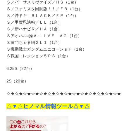
Ｓ／バーサスリヴァイズ／ＨＳ（1台）
Ｓ／ファミスタ回胴版！！／ＦＢ（1台）
Ｓ／沖ドキ！ＢＬＡＣＫ／ＥＰ（1台）
Ｓ／甲賀忍法帖／ＬＬ（1台）
Ｓ／新ハナビＲ／ＨＡ（1台）
Ｓアオハル♪操Ａ-ＬＩＶＥ Ａ２（1台）
Ｓ黄門ちゃま喝２Ｌ１（1台）
Ｓ機動戦士ガンダムユニコーンｓＦ（1台）
Ｓ戦国コレクション５ＰＳ（1台）
6.25S（22台）
2S（20台）
☆★☆★☆★☆★☆★☆★☆★☆★☆★☆★☆★☆★☆★☆★
△
▼△
ヒノマル情報ツール
△▼△