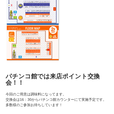
パチンコ館では来店ポイント交換
会！！
今回のご用意は調味料になってます。
交換会は16：30からパチンコ館カウンターにて実施予定です。
多数様のご参加お待ちしています！