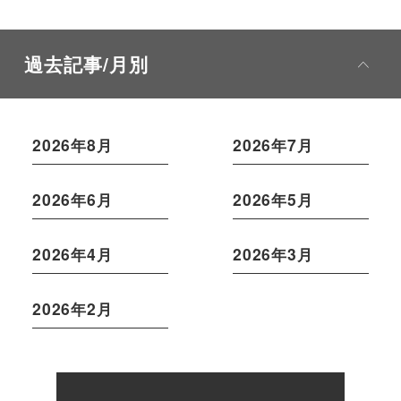
過去記事/月別
2026年8月
2026年7月
2026年6月
2026年5月
2026年4月
2026年3月
2026年2月