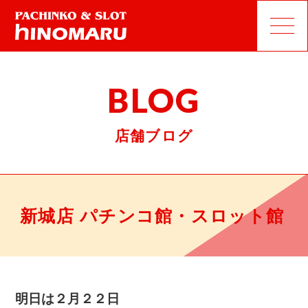
BLOG
店舗ブログ
新城店 パチンコ館・スロット館
明日は２月２２日