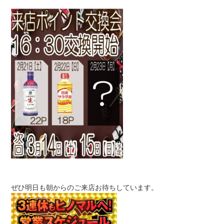
ぜひ明日も朝からのご来店お待ちしています。