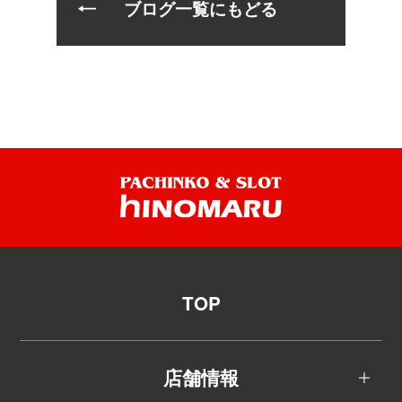
ブログ一覧にもどる
TOP
店舗情報