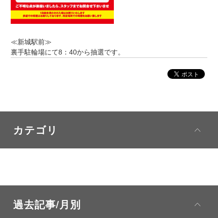
≪新城駅前≫
裏手駐輪場にて8：40から抽選です。
カテゴリ
過去記事/月別