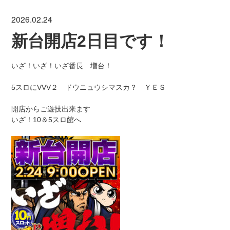
2026.02.24
新台開店2日目です！
いざ！いざ！いざ番長 増台！
5スロにVVV２ ドウニュウシマスカ？ ＹＥＳ
開店からご遊技出来ます
いざ！10＆5スロ館へ