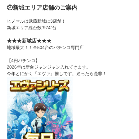
②新城エリア店舗のご案内
ヒノマルは武蔵新城に3店舗！
新城エリア総台数”974″台
★★★新城店★★★
地域最大！！全504台のパチンコ専門店
【4円パチンコ】
2026年は新台ジャンジャン入れてきます。
今年とにかく『エヴァ』推しです。迷ったら是非！