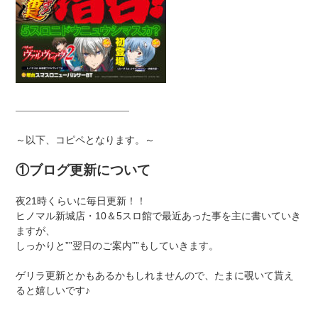
————————————————
～以下、コピペとなります。～
①ブログ更新について
夜21時くらいに毎日更新！！
ヒノマル新城店・10＆5スロ館で最近あった事を主に書いていき
ますが、
しっかりと””翌日のご案内””もしていきます。
ゲリラ更新とかもあるかもしれませんので、たまに覗いて貰え
ると嬉しいです♪