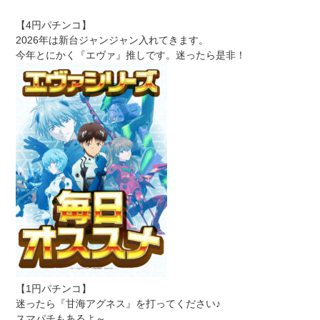
【4円パチンコ】
2026年は新台ジャンジャン入れてきます。
今年とにかく『エヴァ』推しです。迷ったら是非！
【1円パチンコ】
迷ったら『甘海アグネス』を打ってください♪
スマパチもあるよ～