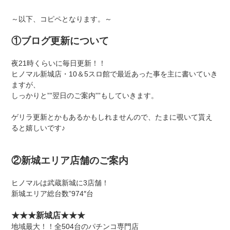
～以下、コピペとなります。～
①ブログ更新について
夜21時くらいに毎日更新！！
ヒノマル新城店・10＆5スロ館で最近あった事を主に書いていき
ますが、
しっかりと””翌日のご案内””もしていきます。
ゲリラ更新とかもあるかもしれませんので、たまに覗いて貰え
ると嬉しいです♪
②新城エリア店舗のご案内
ヒノマルは武蔵新城に3店舗！
新城エリア総台数”974″台
★★★新城店★★★
地域最大！！全504台のパチンコ専門店