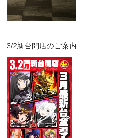
3/2新台開店のご案内