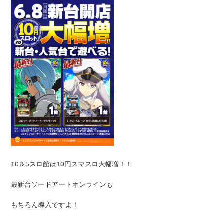
10＆5スロ館は10円スマスロ大幅増！！
最新台ソードアートオンラインも
もちろん導入ですよ！