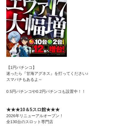
【1円パチンコ】
迷ったら『甘海アグネス』を打ってください♪
スマパチもあるよ～
0.5円パチンコや0.2円パチンコも設置中！！
★★★10＆5スロ館★★★
2026年リニューアルオープン！
全130台のスロット専門店