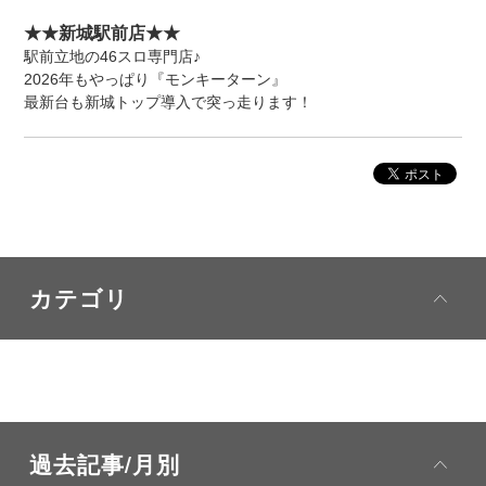
★★新城駅前店★★
駅前立地の46スロ専門店♪
2026年もやっぱり『モンキーターン』
最新台も新城トップ導入で突っ走ります！
カテゴリ
過去記事/月別