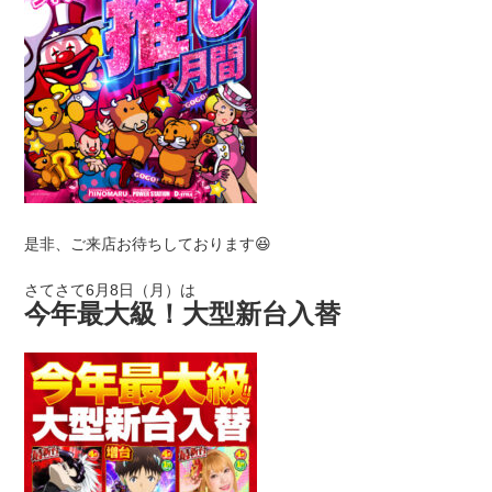
是非、ご来店お待ちしております😆
さてさて6月8日（月）は
今年最大級！大型新台入替