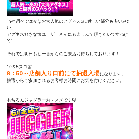
当社調べでは今なお大人気のアグネス5に近しい部分も多いみた
い。
アグネス好きな海ユーザーさんにも楽しんで頂きたいですね(^
^)/
それでは明日も朝一番からのご来店お待ちしております！
10＆5スロ館
8：50～店舗入り口前にて抽選入場
になります。
抽選からご参加されるお客様お時間にお気を付けください。
もちろんジャグラーおススメです🤡