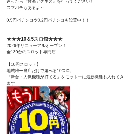
迷ったら『甘海アグネス』を打ってください♪
スマパチもあるよ～
0.5円パチンコや0.2円パチンコも設置中！！
★★★10＆5スロ館★★★
2026年リニューアルオープン！
全130台のスロット専門店
【10円スロット】
地域唯一当店だけで遊べる10スロ。
『新台・人気機種が打てる』をモットーに最新機種も入れてき
ます！