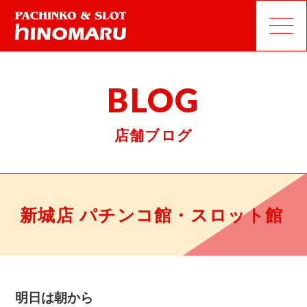
BLOG
店舗ブログ
新城店 パチンコ館・スロット館
明日は朝から