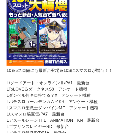
10＆5スロ館にも最新台登場＆10Sにスマスロが増台！！
L/ソードアート・オンラインⅡ/PA1 最新台
LToLOVEるダークネスS8 アンケート機種
Lダンベル何キロ持てる？X アンケート機種
LパチスロゴールデンカムイKR アンケート機種
Lスマスロ聖戦士ダンバインMF アンケート機種
L/スマスロ秘宝伝/PA7 最新台
LアズールレーンTHE ANIMATION KN 最新台
LゴブリンスレイヤーRD 最新台
Lパチスロ鉄拳6YD01H 最新台