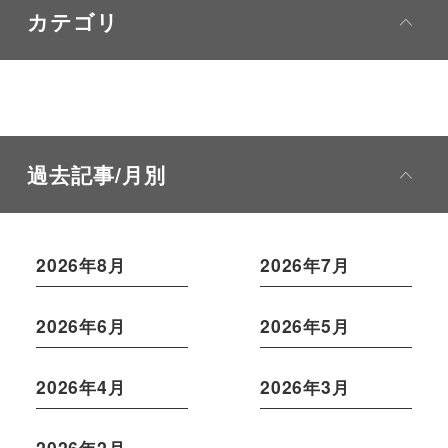
カテゴリ
過去記事/月別
2026年8月
2026年7月
2026年6月
2026年5月
2026年4月
2026年3月
2026年2月