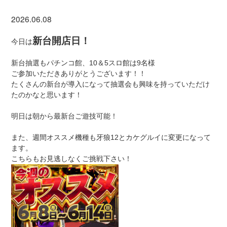
2026.06.08
新台開店日！
今日は
新台抽選もパチンコ館、10＆5スロ館は9名様
ご参加いただきありがとうございます！！
たくさんの新台が導入になって抽選会も興味を持っていただけ
たのかなと思います！
明日は朝から最新台ご遊技可能！
また、週間オススメ機種も牙狼12とカケグルイに変更になって
ます。
こちらもお見逃しなくご挑戦下さい！