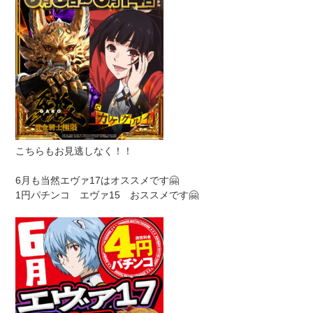
こちらもお見逃しなく！！
6月も当然エヴァ17はオススメです🤗
1円パチンコ エヴァ15 おススメです🤗