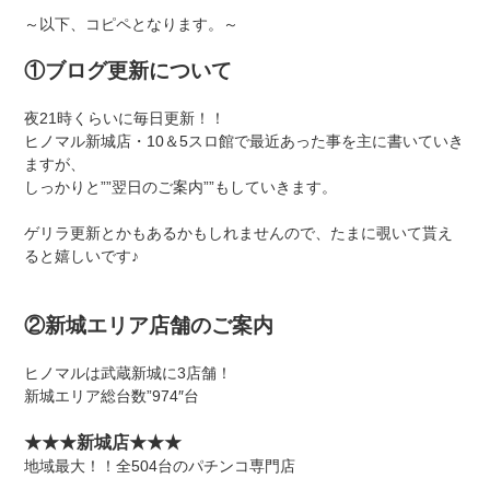
～以下、コピペとなります。～
①ブログ更新について
夜21時くらいに毎日更新！！
ヒノマル新城店・10＆5スロ館で最近あった事を主に書いていき
ますが、
しっかりと””翌日のご案内””もしていきます。
ゲリラ更新とかもあるかもしれませんので、たまに覗いて貰え
ると嬉しいです♪
②新城エリア店舗のご案内
ヒノマルは武蔵新城に3店舗！
新城エリア総台数”974″台
★★★新城店★★★
地域最大！！全504台のパチンコ専門店