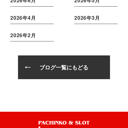
2026年6月
2026年5月
2026年4月
2026年3月
2026年2月
ブログ一覧にもどる