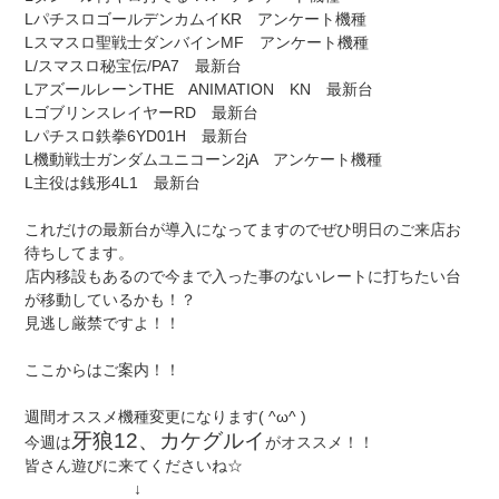
LパチスロゴールデンカムイKR アンケート機種
Lスマスロ聖戦士ダンバインMF アンケート機種
L/スマスロ秘宝伝/PA7 最新台
LアズールレーンTHE ANIMATION KN 最新台
LゴブリンスレイヤーRD 最新台
Lパチスロ鉄拳6YD01H 最新台
L機動戦士ガンダムユニコーン2jA アンケート機種
L主役は銭形4L1 最新台
これだけの最新台が導入になってますのでぜひ明日のご来店お
待ちしてます。
店内移設もあるので今まで入った事のないレートに打ちたい台
が移動しているかも！？
見逃し厳禁ですよ！！
ここからはご案内！！
週間オススメ機種変更になります( ^ω^ )
牙狼12、カケグルイ
今週は
がオススメ！！
皆さん遊びに来てくださいね☆
↓