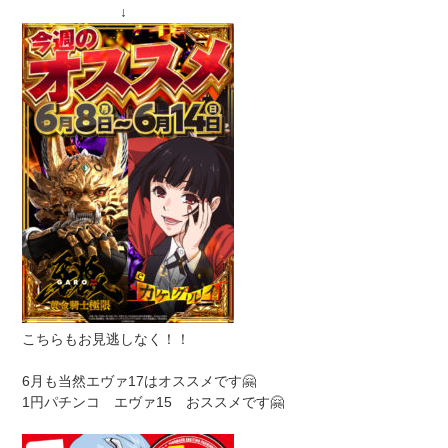
↓
こちらもお見逃しなく！！
6月も当然エヴァ17はオススメです🤗
1円パチンコ エヴァ15 おススメです🤗