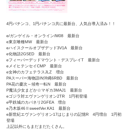
4円パチンコ、1円パチンコ共に最新台、人気台導入済み！！
e/ガンゲイル・オンライン/M08 最新台
e東京喰種MW 最新台
eハイスクールオブザデッド3V1A 最新台
e化物語2GSED 最新台
eフィーバーデッドマウント・デスプレイT 最新台
eメイヒテンセイCMP 最新台
e女神のカフェテラスJLZ 増台
PAスーパー海物語IN沖縄6RBD 最新台
PA花の慶次～傾奇一転N 最新台
P魔法少女まどか☆マギカ3MAJ1 最新台
eゴジラ対エヴァンゲリオン2TR 1円初登場
e甲鉄城のカバネリ2GFEA 増台
e乃木坂46ⅡsweetVer.KA1 最新台
e新世紀エヴァンゲリオン17はじまりの記憶R 4円増台 1円初
登場
上記以外にもまだまだたくさん。