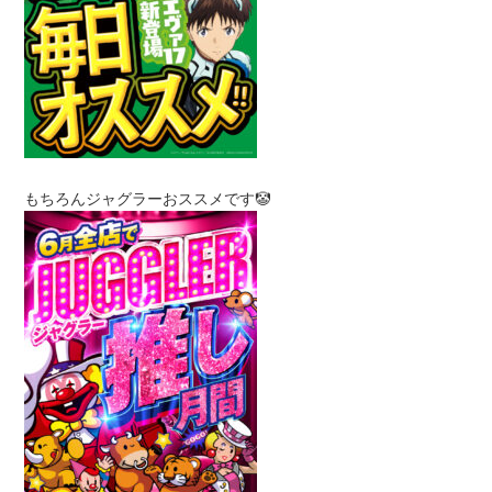
もちろんジャグラーおススメです🤡