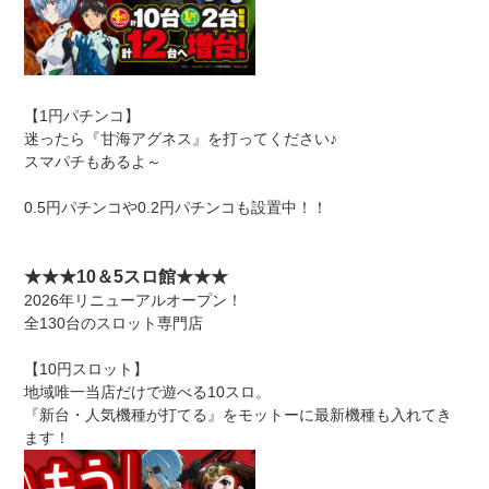
【1円パチンコ】
迷ったら『甘海アグネス』を打ってください♪
スマパチもあるよ～
0.5円パチンコや0.2円パチンコも設置中！！
★★★10＆5スロ館★★★
2026年リニューアルオープン！
全130台のスロット専門店
【10円スロット】
地域唯一当店だけで遊べる10スロ。
『新台・人気機種が打てる』をモットーに最新機種も入れてき
ます！