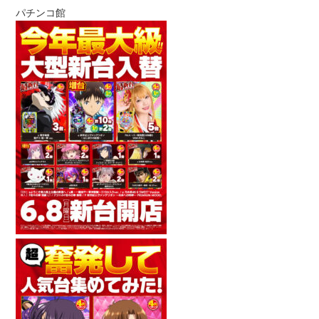
パチンコ館