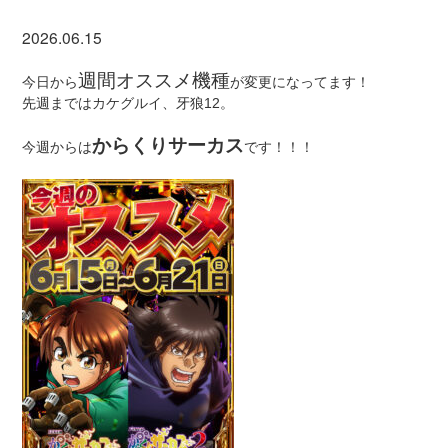
2026.06.15
週間オススメ機種
今日から
が変更になってます！
先週まではカケグルイ、牙狼12。
からくりサーカス
今週からは
です！！！