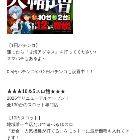
【1円パチンコ】
迷ったら『甘海アグネス』を打ってください♪
スマパチもあるよ～
0.5円パチンコや0.2円パチンコも設置中！！
★★★10＆5スロ館★★★
2026年リニューアルオープン！
全130台のスロット専門店
【10円スロット】
地域唯一当店だけで遊べる10スロ。
『新台・人気機種が打てる』をモットーに最新機種も入れてき
ます！