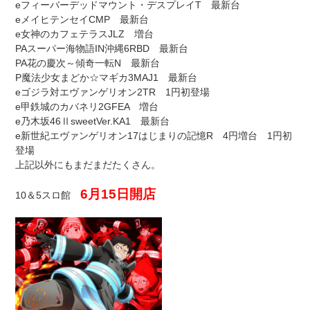
eフィーバーデッドマウント・デスプレイT 最新台
eメイヒテンセイCMP 最新台
e女神のカフェテラスJLZ 増台
PAスーパー海物語IN沖縄6RBD 最新台
PA花の慶次～傾奇一転N 最新台
P魔法少女まどか☆マギカ3MAJ1 最新台
eゴジラ対エヴァンゲリオン2TR 1円初登場
e甲鉄城のカバネリ2GFEA 増台
e乃木坂46ⅡsweetVer.KA1 最新台
e新世紀エヴァンゲリオン17はじまりの記憶R 4円増台 1円初
登場
上記以外にもまだまだたくさん。
6月15日開店
10＆5スロ館