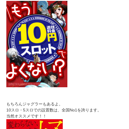
もちろんジャグラーもあるよ。
10スロ・5スロでの設置数は、全国No1を誇ります。
当然オススメです！！