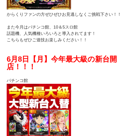
からくりファンの方ぜひぜひお見逃しなくご挑戦下さい！！
また今月はパチンコ館、10＆5スロ館
話題機、人気機種いろいろと導入されてます！
こちらもぜひご遊技お楽しみください！！
6月8日【月】今年最大級の新台開
店！！！
パチンコ館