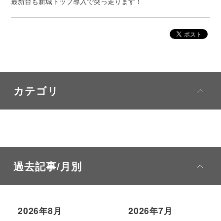
最新台も新城トップ導入で突っ走ります！
カテゴリ
過去記事/月別
2026年8月
2026年7月